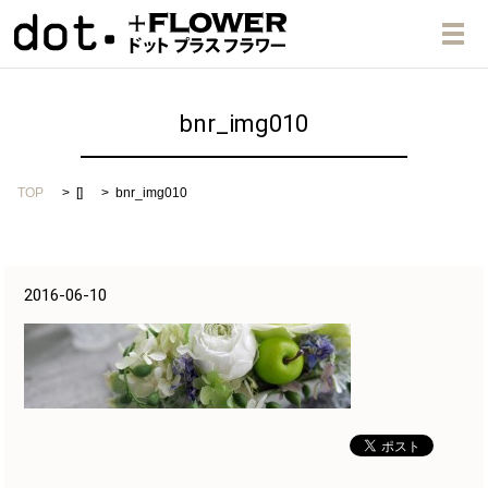
メ
bnr_img010
TOP
[]
bnr_img010
2016-06-10