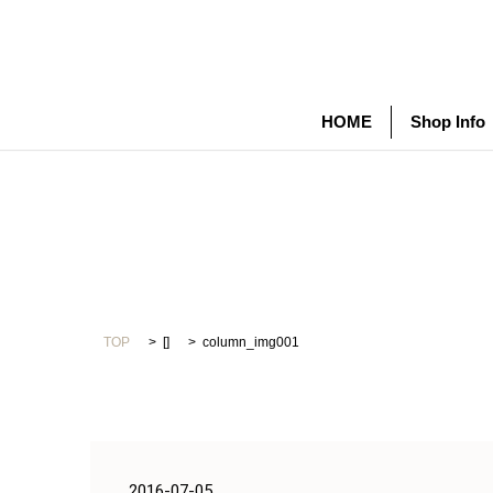
HOME
Shop Info
TOP
[]
column_img001
2016-07-05