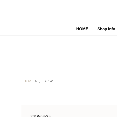
HOME
Shop Info
TOP
[]
1-2
2018-04-25